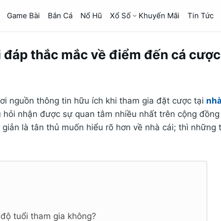
Game Bài
Bắn Cá
Nổ Hũ
Xổ Số
Khuyến Mãi
Tin Tức
i đáp thắc mắc về điểm đến cá cược 
i nguồn thông tin hữu ích khi tham gia đặt cược tại
nhà
u hỏi nhận được sự quan tâm nhiều nhất trên cộng đồng 
giản là tân thủ muốn hiểu rõ hơn về nhà cái; thì những 
 độ tuổi tham gia không?