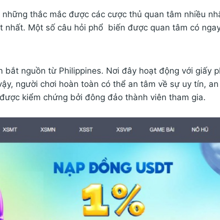
t những thắc mắc được các cược thủ quan tâm nhiều nhấ
tiết nhất. Một số câu hỏi phổ biến được quan tâm có nga
ến bắt nguồn từ Philippines. Nơi đây hoạt động với giấy
vậy, người chơi hoàn toàn có thể an tâm về sự uy tín, a
ã được kiểm chứng bởi đông đảo thành viên tham gia.