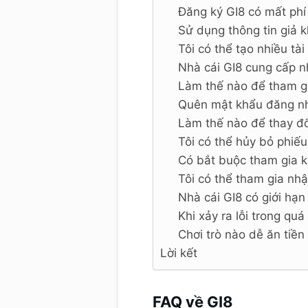
Đăng ký GI8 có mất phí
Sử dụng thông tin giả 
Tôi có thể tạo nhiều tà
Nhà cái GI8 cung cấp n
Làm thế nào để tham gi
Quên mật khẩu đăng nhậ
Làm thế nào để thay đổi
Tôi có thể hủy bỏ phiếu
Có bắt buộc tham gia 
Tôi có thể tham gia nh
Nhà cái GI8 có giới hạn 
Khi xảy ra lỗi trong quá 
Chơi trò nào dễ ăn tiền 
Lời kết
FAQ về GI8