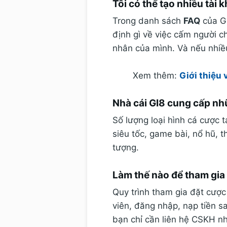
Tôi có thể tạo nhiều tài
Trong danh sách
FAQ
của GI
định gì về việc cấm người c
nhân của mình. Và nếu nhiều
Xem thêm:
Giới thiệu 
Nhà cái GI8 cung cấp nh
Số lượng loại hình cá cược 
siêu tốc, game bài, nổ hũ, 
tượng.
Làm thế nào để tham gia 
Quy trình tham gia đặt cược
viên, đăng nhập, nạp tiền s
bạn chỉ cần liên hệ CSKH nh