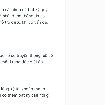
hà cái chưa có bất kỳ quy
ẽ phải dùng thông tin cá
hỗ trợ được khi có vấn đề.
ợc xổ số truyền thống, xổ số
 chất lượng đặc biệt ấn
 đăng ký tài khoản thành
có thêm bất kỳ câu hỏi gì,