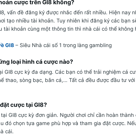
 khoản cược trên GI8 không?
8, vấn đề đăng ký được nhắc đến rất nhiều. Hiện nay n
hơi tạo nhiều tài khoản. Tuy nhiên khi đăng ký các bạn s
 tài khoản cùng một thông tin thì nhà cái có thể không 
về GI8
– Siêu Nhà cái số 1 trong làng gambling
ững loại hình cá cược nào?
tại GI8 cực kỳ đa dạng. Các bạn có thể trải nghiệm cá cư
thể thao, sòng bạc, bắn cá,… Tất cả đều được đầu tư với
đặt cược tại GI8?
 tại GI8 cực kỳ đơn giản. Người chơi chỉ cần hoàn thành
au đó chọn tựa game phù hợp và tham gia đặt cược. Nếu 
à cái.