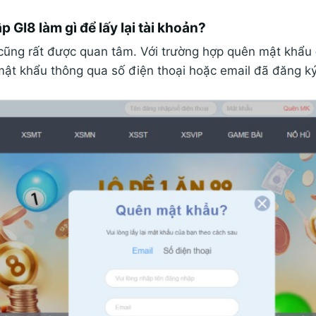
GI8 làm gì để lấy lại tài khoản?
cũng rất được quan tâm. Với trường hợp quên mật khẩu
 mật khẩu thông qua số điện thoại hoặc email đã đăng ký