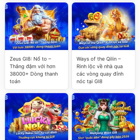
Zeus GI8: Nổ to –
Ways of the Qilin –
Thắng đậm với hơn
Rinh lộc về nhà qua
38000+ Dòng thanh
các vòng quay đỉnh
toán
nóc tại GI8