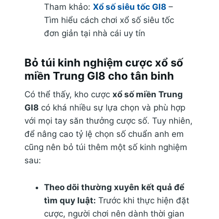
Tham khảo:
Xổ số siêu tốc GI8
–
Tìm hiểu cách chơi xổ số siêu tốc
đơn giản tại nhà cái uy tín
Bỏ túi kinh nghiệm cược xổ số
miền Trung GI8 cho tân binh
Có thể thấy, kho cược
xổ số miền Trung
GI8
có khá nhiều sự lựa chọn và phù hợp
với mọi tay săn thưởng cược số. Tuy nhiên,
để nâng cao tỷ lệ chọn số chuẩn anh em
cũng nên bỏ túi thêm một số kinh nghiệm
sau:
Theo dõi thường xuyên kết quả để
tìm quy luật:
Trước khi thực hiện đặt
cược, người chơi nên dành thời gian