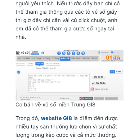
người yêu thích. Nếu trước đây bạn chỉ có
thể tham gia thông qua các tờ vé số giấy
thì giờ đây chỉ cần vài cú click chuột, anh
em đã có thể tham gia cược số ngay tại
nhà.
Cơ bản về xổ số miền Trung GI8
Trong đó,
website GI8
là điểm đến được
nhiều tay săn thưởng lựa chọn vì sự chất
lượng trong kèo cược và cả mức thưởng.