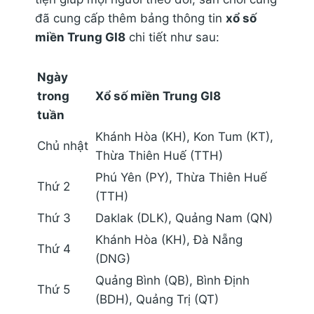
đã cung cấp thêm bảng thông tin
xổ số
miền Trung GI8
chi tiết như sau:
Ngày
trong
Xổ số miền Trung GI8
tuần
Khánh Hòa (KH), Kon Tum (KT),
Chủ nhật
Thừa Thiên Huế (TTH)
Phú Yên (PY), Thừa Thiên Huế
Thứ 2
(TTH)
Thứ 3
Daklak (DLK), Quảng Nam (QN)
Khánh Hòa (KH), Đà Nẵng
Thứ 4
(DNG)
Quảng Bình (QB), Bình Định
Thứ 5
(BDH), Quảng Trị (QT)