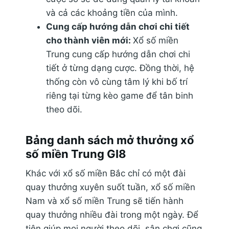
và cả các khoảng tiền của mình.
Cung cấp hướng dẫn chơi chi tiết
cho thành viên mới:
Xổ số miền
Trung cung cấp hướng dẫn chơi chi
tiết ở từng dạng cược. Đồng thời, hệ
thống còn vô cùng tâm lý khi bố trí
riêng tại từng kèo game để tân binh
theo dõi.
Bảng danh sách mở thưởng xổ
số miền Trung GI8
Khác với xổ số miền Bắc chỉ có một đài
quay thưởng xuyên suốt tuần, xổ số miền
Nam và xổ số miền Trung sẽ tiến hành
quay thưởng nhiều đài trong một ngày. Để
tiện giúp mọi người theo dõi, sân chơi cũng