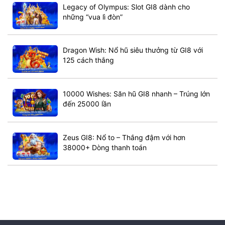
Legacy of Olympus: Slot GI8 dành cho
những “vua lì đòn”
Dragon Wish: Nổ hũ siêu thưởng từ GI8 với
125 cách thắng
10000 Wishes: Săn hũ GI8 nhanh – Trúng lớn
đến 25000 lần
Zeus GI8: Nổ to – Thắng đậm với hơn
38000+ Dòng thanh toán