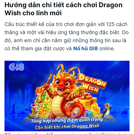
Hướng dẫn chi tiết cách chơi Dragon
Wish cho lính mới
Cấu trúc thiết kế của trò chơi đơn giản với 125 cách
thắng và một vài hiệu ứng tăng thưởng đặc biệt. Do
đó, anh em chỉ cần nắm giữ những thông tin sau là
có thể tham gia đặt cược và
Nổ hũ GI8
online.