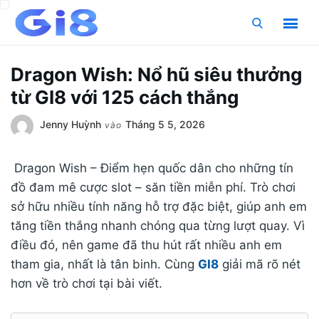
Nhảy
Tìm
đến
kiếm
nội
cho:
Dragon Wish: Nổ hũ siêu thưởng
dung
từ GI8 với 125 cách thắng
Jenny Huỳnh
Tháng 5 5, 2026
vào
Dragon Wish – Điểm hẹn quốc dân cho những tín
đồ đam mê cược slot – săn tiền miễn phí. Trò chơi
sở hữu nhiều tính năng hỗ trợ đặc biệt, giúp anh em
tăng tiền thắng nhanh chóng qua từng lượt quay. Vì
điều đó, nên game đã thu hút rất nhiều anh em
tham gia, nhất là tân binh. Cùng
GI8
giải mã rõ nét
hơn về trò chơi tại bài viết.