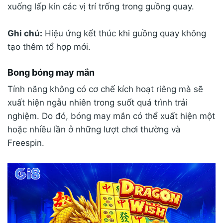
xuống lấp kín các vị trí trống trong guồng quay.
Ghi chú:
Hiệu ứng kết thúc khi guồng quay không
tạo thêm tổ hợp mới.
Bong bóng may mắn
Tính năng không có cơ chế kích hoạt riêng mà sẽ
xuất hiện ngẫu nhiên trong suốt quá trình trải
nghiệm. Do đó, bóng may mắn có thể xuất hiện một
hoặc nhiều lần ở những lượt chơi thường và
Freespin.