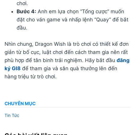
chơi.
Bước 4:
Anh em lựa chọn “Tổng cược” muốn
đặt cho ván game và nhấp lệnh “Quay” để bắt
đầu.
Nhìn chung, Dragon Wish là trò chơi có thiết kế đơn
giản từ bố cục, luật chơi đến cách tham gia nên rất
phù hợp để tân binh trải nghiệm. Hãy bắt đầu
đăng
ký GI8
để tham gia và săn quà thưởng lên đến
hàng triệu từ trò chơi.
CHUYÊN MỤC
Tin Tức