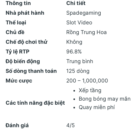
Thông tin
Chi tiết
Nhà phát hành
Spadegaming
Thể loại
Slot Video
Chủ đề
Rồng Trung Hoa
Chế độ chơi thử
Không
Tỷ lệ RTP
96.8%
Độ biến động
Trung bình
Số dòng thanh toán
125 dòng
Mức cược
200 – 1,000,000
Xếp tầng
Bong bóng may mắn
Các tính năng đặc biệt
Quay miễn phí
Đánh giá
4/5