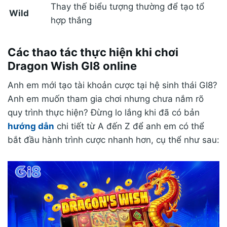
Thay thế biểu tượng thường để tạo tổ
Wild
hợp thắng
Các thao tác thực hiện khi chơi
Dragon Wish GI8 online
Anh em mới tạo tài khoản cược tại hệ sinh thái GI8?
Anh em muốn tham gia chơi nhưng chưa nắm rõ
quy trình thực hiện? Đừng lo lắng khi đã có bản
hướng dẫn
chi tiết từ A đến Z để anh em có thể
bắt đầu hành trình cược nhanh hơn, cụ thể như sau: