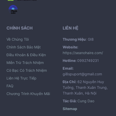
CHÍNH SÁCH
LIÊN HỆ
Về Chúng Tôi
Thương Hiệu
: GI8
Chính Sách Bảo Mật
Website:
https://seanohaire.com/
Điều Khoản & Điều Kiện
Hotline:
0992749231
Miễn Trừ Trách Nhiệm
Email:
Cờ Bạc Có Trách Nhiệm
gi8spuport@gmail.com
Liên Hệ Trực Tiếp
Địa Chỉ:
62 Nguyễn Huy
FAQ
Tưởng, Thanh Xuân Trung,
Thanh Xuân, Hà Nội
Chương Trình Khuyến Mãi
Tác Giả:
Cung Dao
Sitemap