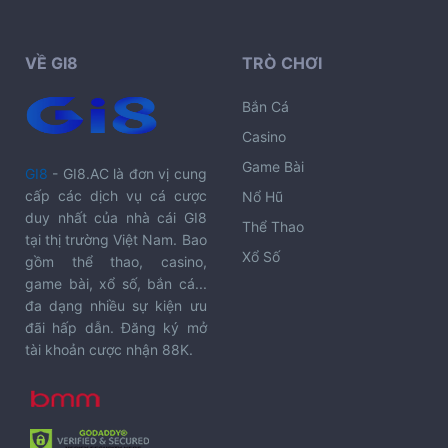
VỀ GI8
TRÒ CHƠI
Bắn Cá
Casino
Game Bài
GI8
- GI8.AC là đơn vị cung
cấp các dịch vụ cá cược
Nổ Hũ
duy nhất của nhà cái GI8
Thể Thao
tại thị trường Việt Nam. Bao
Xổ Số
gồm thể thao, casino,
game bài, xổ số, bắn cá...
đa dạng nhiều sự kiện ưu
đãi hấp dẫn. Đăng ký mở
tài khoản cược nhận 88K.