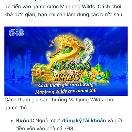
để tiến vào game cược Mahjong Wilds. Cách chơi
khá đơn giản, bạn chỉ cần làm đúng các bước sau:
Cách tham gia săn thưởng Mahjong Wilds cho
game thủ
Bước 1:
Người chơi
đăng ký tài khoản
và gửi
tiền vốn vào nhà cái GI8.