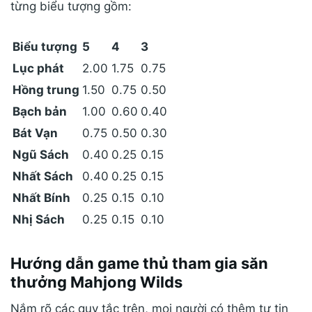
từng biểu tượng gồm:
Biểu tượng
5
4
3
Lục phát
2.00
1.75
0.75
Hồng trung
1.50
0.75
0.50
Bạch bản
1.00
0.60
0.40
Bát Vạn
0.75
0.50
0.30
Ngũ Sách
0.40
0.25
0.15
Nhất Sách
0.40
0.25
0.15
Nhất Bính
0.25
0.15
0.10
Nhị Sách
0.25
0.15
0.10
Hướng dẫn game thủ tham gia săn
thưởng Mahjong Wilds
Nắm rõ các quy tắc trên, mọi người có thêm tự tin