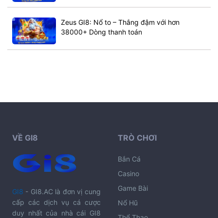
Zeus GI8: Nổ to – Thắng đậm với hơn
38000+ Dòng thanh toán
VỀ GI8
TRÒ CHƠI
Bắn Cá
Casino
Game Bài
GI8
- GI8.AC là đơn vị cung
cấp các dịch vụ cá cược
Nổ Hũ
duy nhất của nhà cái GI8
Thể Thao