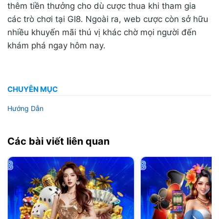
thêm tiền thưởng cho dù cược thua khi tham gia
các trò chơi tại GI8. Ngoài ra, web cược còn sở hữu
nhiều khuyến mãi thú vị khác chờ mọi người đến
khám phá ngay hôm nay.
CHUYÊN MỤC
Hướng Dẫn
Các bài viết liên quan