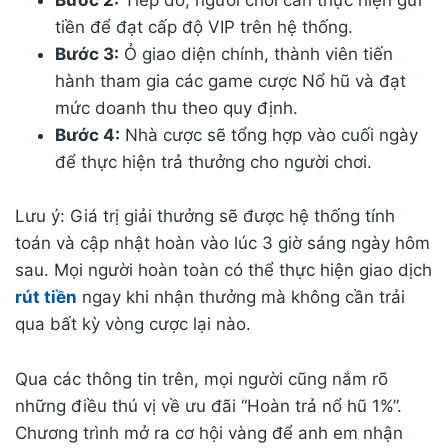
Bước 2:
Tiếp đó, người chơi cần thực hiện gửi
tiền để đạt cấp độ VIP trên hệ thống.
Bước 3:
Ỏ giao diện chính, thành viên tiến
hành tham gia các game cược Nổ hũ và đạt
mức doanh thu theo quy định.
Bước 4:
Nhà cược sẽ tổng hợp vào cuối ngày
để thực hiện trả thưởng cho người chơi.
Lưu ý: Giá trị giải thưởng sẽ được hệ thống tính
toán và cập nhật hoàn vào lúc 3 giờ sáng ngày hôm
sau. Mọi người hoàn toàn có thể thực hiện giao dịch
rút tiền
ngay khi nhận thưởng mà không cần trải
qua bất kỳ vòng cược lại nào.
Qua các thông tin trên, mọi người cũng nắm rõ
những điều thú vị về ưu đãi “Hoàn trả nổ hũ 1%”.
Chương trình mở ra cơ hội vàng để anh em nhận