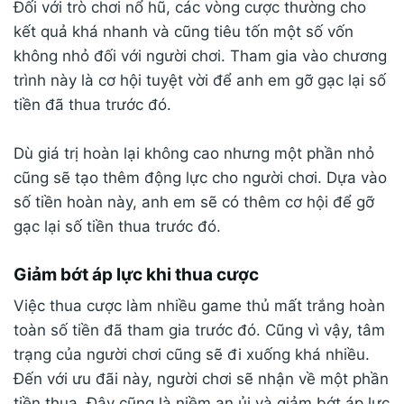
Đối với trò chơi nổ hũ, các vòng cược thường cho
kết quả khá nhanh và cũng tiêu tốn một số vốn
không nhỏ đối với người chơi. Tham gia vào chương
trình này là cơ hội tuyệt vời để anh em gỡ gạc lại số
tiền đã thua trước đó.
Dù giá trị hoàn lại không cao nhưng một phần nhỏ
cũng sẽ tạo thêm động lực cho người chơi. Dựa vào
số tiền hoàn này, anh em sẽ có thêm cơ hội để gỡ
gạc lại số tiền thua trước đó.
Giảm bớt áp lực khi thua cược
Việc thua cược làm nhiều game thủ mất trắng hoàn
toàn số tiền đã tham gia trước đó. Cũng vì vậy, tâm
trạng của người chơi cũng sẽ đi xuống khá nhiều.
Đến với ưu đãi này, người chơi sẽ nhận về một phần
tiền thua. Đây cũng là niềm an ủi và giảm bớt áp lực