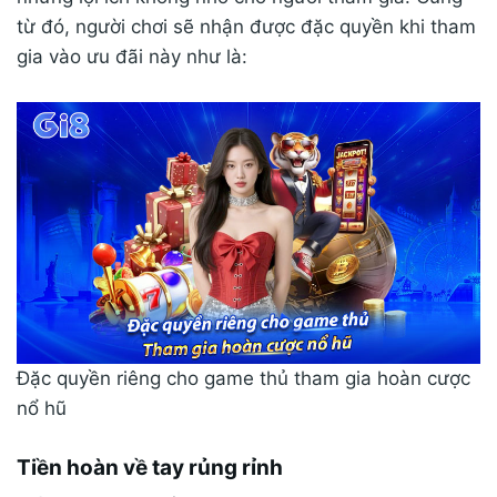
từ đó, người chơi sẽ nhận được đặc quyền khi tham
gia vào ưu đãi này như là:
Đặc quyền riêng cho game thủ tham gia hoàn cược
nổ hũ
Tiền hoàn về tay rủng rỉnh