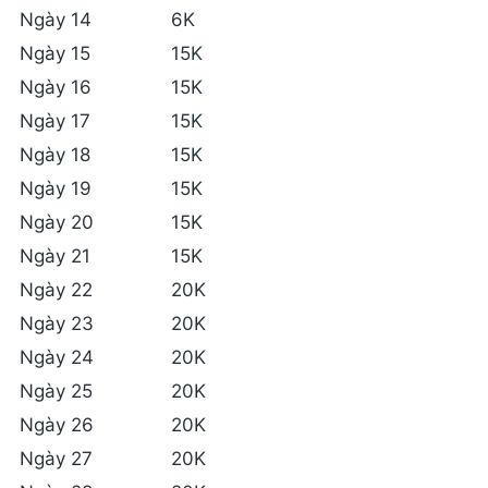
Ngày 14
6K
Ngày 15
15K
Ngày 16
15K
Ngày 17
15K
Ngày 18
15K
Ngày 19
15K
Ngày 20
15K
Ngày 21
15K
Ngày 22
20K
Ngày 23
20K
Ngày 24
20K
Ngày 25
20K
Ngày 26
20K
Ngày 27
20K